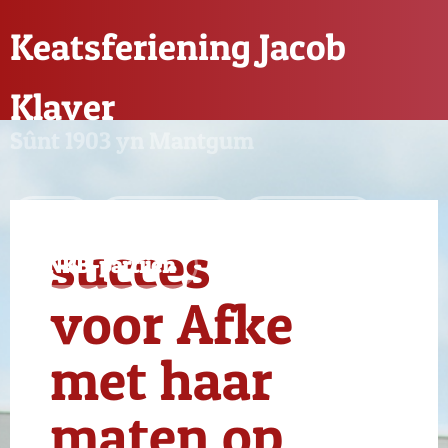
Keatsferiening Jacob
Klaver
Sûnt 1903 yn Mantgum
Nijs
Feriening
Sponsors
succes
KNKB-partijen
voor Afke
met haar
maten op