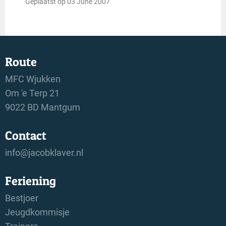
Geplaatst op 03 June 2007
Route
MFC Wjukken
Om 'e Terp 21
9022 BD Mantgum
Contact
info@jacobklaver.nl
Feriening
Bestjoer
Jeugdkommisje