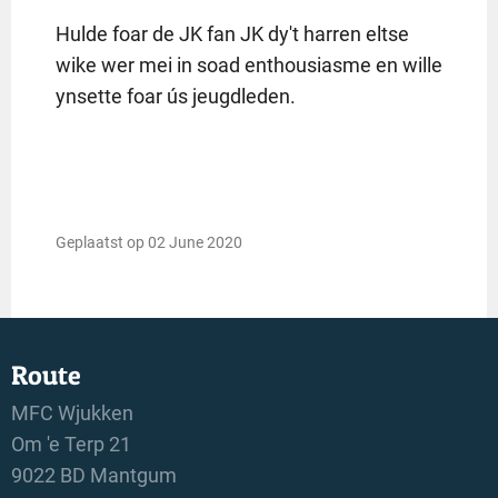
Hulde foar de JK fan JK dy't harren eltse
wike wer mei in soad enthousiasme en wille
ynsette foar ús jeugdleden.
Geplaatst op 02 June 2020
Route
MFC Wjukken
Om 'e Terp 21
9022 BD Mantgum