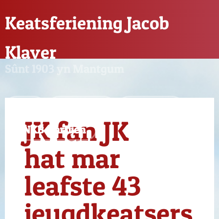
Keatsferiening Jacob
Klaver
Sûnt 1903 yn Mantgum
Nijs
Feriening
Sponsors
JK fan JK
KNKB-partijen
hat mar
leafste 43
jeugdkeatsers