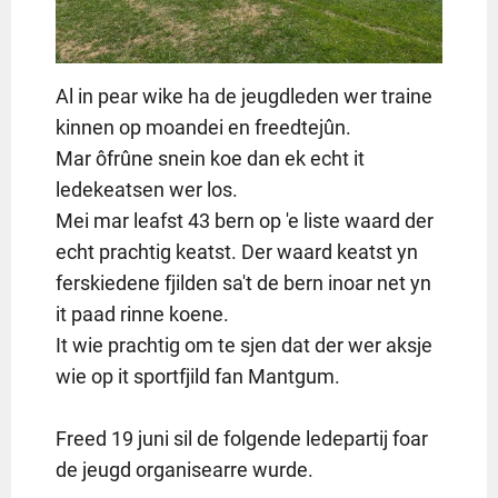
Al in pear wike ha de jeugdleden wer traine
kinnen op moandei en freedtejûn.
Mar ôfrûne snein koe dan ek echt it
ledekeatsen wer los.
Mei mar leafst 43 bern op 'e liste waard der
echt prachtig keatst. Der waard keatst yn
ferskiedene fjilden sa't de bern inoar net yn
it paad rinne koene.
It wie prachtig om te sjen dat der wer aksje
wie op it sportfjild fan Mantgum.
Freed 19 juni sil de folgende ledepartij foar
de jeugd organisearre wurde.