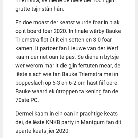
Triemstra, se hiene de hiele dei noch gjin
grutte tsjinstân hân.
En doe moast der keatst wurde foar in plak
op it boerd foar 2020. In finale wêrby Bauke
Triemstra flot út it ein setten en 3-0 foar
kamen. It partoer fan Lieuwe van der Werf
kaam der net oan te pas. Se diene n bytsje
wer werom mar it die gjin fertuten mear, de
lêste slach wie fan Bauke Triemstra mei in
boppeslach op 5-3 en 6-2 om hast fiif oere.
Bauke waard ek útroppen ta kening fan de
70ste PC.
Dermei kaam in ein oan in prachtige keats
dei, de lêste KNKB party in Mantgum fan dit
aparte keats jier 2020.