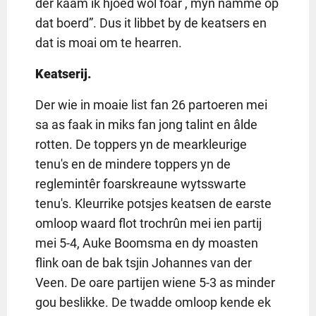
der kaam ik hjoed wol foar , myn namme op
dat boerd”. Dus it libbet by de keatsers en
dat is moai om te hearren.
Keatserij.
Der wie in moaie list fan 26 partoeren mei
sa as faak in miks fan jong talint en âlde
rotten. De toppers yn de mearkleurige
tenu's en de mindere toppers yn de
reglemintêr foarskreaune wytsswarte
tenu's. Kleurrike potsjes keatsen de earste
omloop waard flot trochrûn mei ien partij
mei 5-4, Auke Boomsma en dy moasten
flink oan de bak tsjin Johannes van der
Veen. De oare partijen wiene 5-3 as minder
gou beslikke. De twadde omloop kende ek