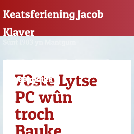
Keatsferiening Jacob
Klaver
Sûnt 1903 yn Mantgum
Nijs
Feriening
Sponsors
70ste Lytse
KNKB-partijen
PC wûn
troch
Bauke