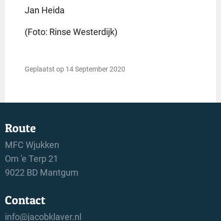
Jan Heida
(Foto: Rinse Westerdijk)
Geplaatst op 14 September 2020
Route
MFC Wjukken
Om 'e Terp 21
9022 BD Mantgum
Contact
info@jacobklaver.nl