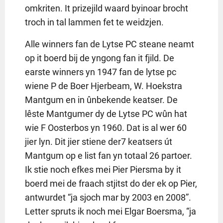
omkriten. It prizejild waard byinoar brocht
troch in tal lammen fet te weidzjen.
Alle winners fan de Lytse PC steane neamt
op it boerd bij de yngong fan it fjild. De
earste winners yn 1947 fan de lytse pc
wiene P de Boer Hjerbeam, W. Hoekstra
Mantgum en in ûnbekende keatser. De
lêste Mantgumer dy de Lytse PC wûn hat
wie F Oosterbos yn 1960. Dat is al wer 60
jier lyn. Dit jier stiene der7 keatsers út
Mantgum op e list fan yn totaal 26 partoer.
Ik stie noch efkes mei Pier Piersma by it
boerd mei de fraach stjitst do der ek op Pier,
antwurdet “ja sjoch mar by 2003 en 2008”.
Letter spruts ik noch mei Elgar Boersma, “ja