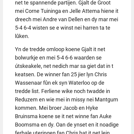
net te spannende partijen. Gjalt de Groot
mei Corne Tuininga en Jelle Attema hiene it
dreech mei Andre van Dellen en dy mar mei
5-4 6-4 wisten se e winst nei harren ta te
lûken.
Yn de tredde omloop koene Gjalt it net
bolwurkje en mei 5-4 6-6 waarden se
útskeakele, net nedich mar sa giet dat in t
keatsen. De winner fan 25 jier lyn Chris
Wassenaar fûn ek syn Waterloo op de
tredde list. Ferliene wike noch twadde in
Reduzem en wie mei in missy nei Mantgum
kommen. Mei broer Jacob en Hyke
Bruinsma koene se it net winne fan Auke
Boomsma en dy. Oan de ynset en it noadige
ferbale uteringen fan Chris hat it net lein